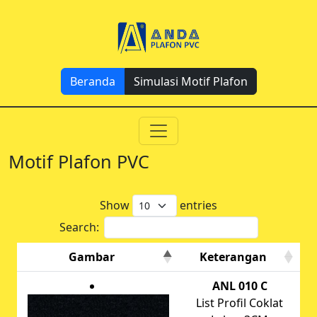
Beranda
Simulasi Motif Plafon
Motif Plafon PVC
Show
entries
Search:
Gambar
Keterangan
ANL 010 C
List Profil Coklat